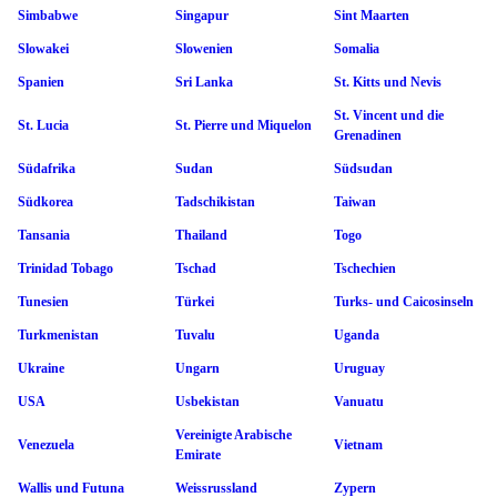
Simbabwe
Singapur
Sint Maarten
Slowakei
Slowenien
Somalia
Spanien
Sri Lanka
St. Kitts und Nevis
St. Vincent und die
St. Lucia
St. Pierre und Miquelon
Grenadinen
Südafrika
Sudan
Südsudan
Südkorea
Tadschikistan
Taiwan
Tansania
Thailand
Togo
Trinidad Tobago
Tschad
Tschechien
Tunesien
Türkei
Turks- und Caicosinseln
Turkmenistan
Tuvalu
Uganda
Ukraine
Ungarn
Uruguay
USA
Usbekistan
Vanuatu
Vereinigte Arabische
Venezuela
Vietnam
Emirate
Wallis und Futuna
Weissrussland
Zypern