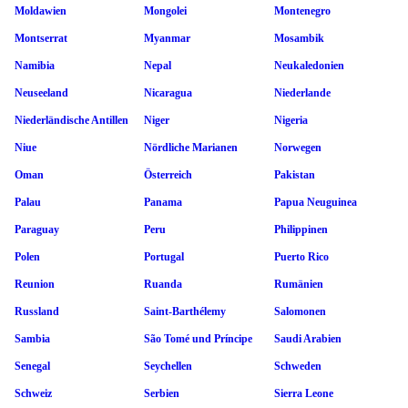
Moldawien
Mongolei
Montenegro
Montserrat
Myanmar
Mosambik
Namibia
Nepal
Neukaledonien
Neuseeland
Nicaragua
Niederlande
Niederländische Antillen
Niger
Nigeria
Niue
Nördliche Marianen
Norwegen
Oman
Österreich
Pakistan
Palau
Panama
Papua Neuguinea
Paraguay
Peru
Philippinen
Polen
Portugal
Puerto Rico
Reunion
Ruanda
Rumänien
Russland
Saint-Barthélemy
Salomonen
Sambia
São Tomé und Príncipe
Saudi Arabien
Senegal
Seychellen
Schweden
Schweiz
Serbien
Sierra Leone