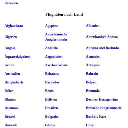
Ozeanien
Flughäfen nach Land
Afghanistan
Ägypten
Albanien
Amerikanische
Algerien
Amerikanisch-Samoa
Jungferninseln
Angola
Anguilla
Antigua und Barbuda
Äquatorialguinea
Argentinien
Armenien
Aruba
Aserbaidschan
Äthiopien
Australien
Bahamas
Bahrain
Bangladesch
Barbados
Belgien
Belize
Benin
Bermuda
Bhutan
Bolivien
Bosnien-Herzegowina
Botsuana
Brasilien
Britische Jungferninseln
Brunei
Bulgarien
Burkina Faso
Burundi
Ghana
Chile