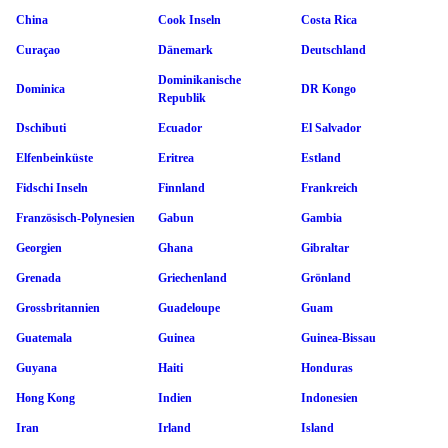
China
Cook Inseln
Costa Rica
Curaçao
Dänemark
Deutschland
Dominikanische
Dominica
DR Kongo
Republik
Dschibuti
Ecuador
El Salvador
Elfenbeinküste
Eritrea
Estland
Fidschi Inseln
Finnland
Frankreich
Französisch-Polynesien
Gabun
Gambia
Georgien
Ghana
Gibraltar
Grenada
Griechenland
Grönland
Grossbritannien
Guadeloupe
Guam
Guatemala
Guinea
Guinea-Bissau
Guyana
Haiti
Honduras
Hong Kong
Indien
Indonesien
Iran
Irland
Island