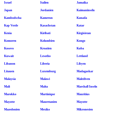
Israel
Italien
Jamaika
Japan
Jordanien
Kaimaninseln
Kambodscha
Kamerun
Kanada
Kap Verde
Kasachstan
Katar
Kenia
Kiribati
Kirgisistan
Komoren
Kolumbien
Kongo
Kosovo
Kroatien
Kuba
Kuwait
Lesotho
Lettland
Libanon
Liberia
Libyen
Litauen
Luxemburg
Madagaskar
Malaysia
Malawi
Malediven
Mali
Malta
Marshall Inseln
Marokko
Martinique
Mauritius
Mayotte
Mauretanien
Mayotte
Mazedonien
Mexiko
Mikronesien