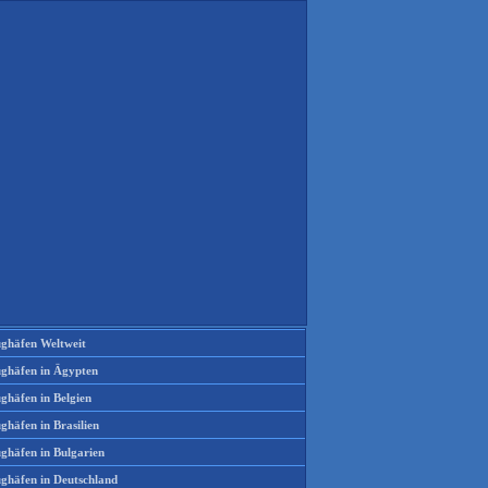
ughäfen Weltweit
ughäfen in Ägypten
ghäfen in Belgien
ghäfen in Brasilien
ughäfen in Bulgarien
ughäfen in Deutschland