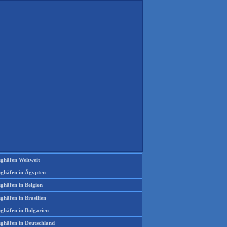
ughäfen Weltweit
ughäfen in Ägypten
ghäfen in Belgien
ghäfen in Brasilien
ughäfen in Bulgarien
ughäfen in Deutschland