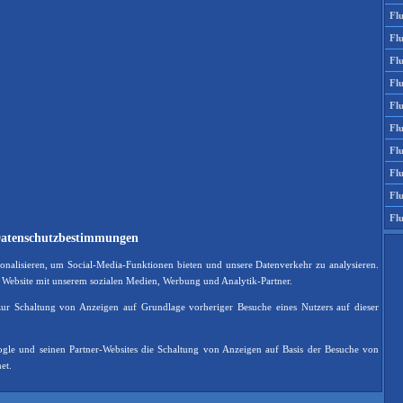
Fl
Fl
Fl
Fl
Flu
Flu
Fl
Fl
Fl
Fl
atenschutzbestimmungen
nalisieren, um Social-Media-Funktionen bieten und unsere Datenverkehr zu analysieren.
 Website mit unserem sozialen Medien, Werbung und Analytik-Partner.
 zur Schaltung von Anzeigen auf Grundlage vorheriger Besuche eines Nutzers auf dieser
le und seinen Partner-Websites die Schaltung von Anzeigen auf Basis der Besuche von
et.