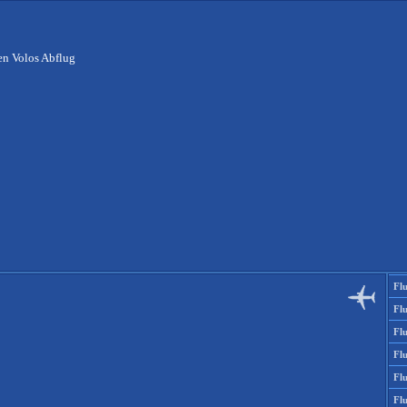
en Volos Abflug
Fl
Fl
Flu
Flu
Fl
Fl