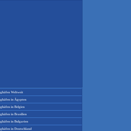
ughäfen Weltweit
ughäfen in Ägypten
ghäfen in Belgien
ghäfen in Brasilien
ughäfen in Bulgarien
ughäfen in Deutschland