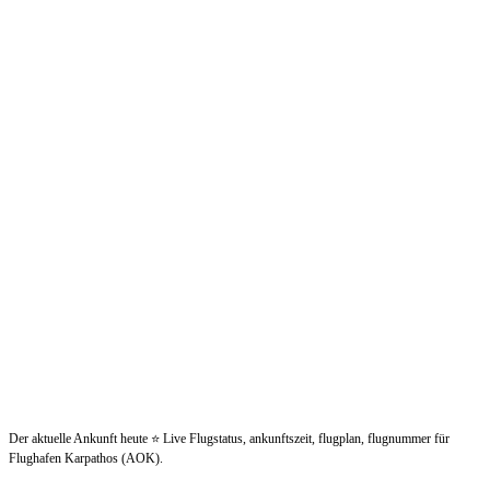
Der aktuelle Ankunft heute ⭐ Live Flugstatus, ankunftszeit, flugplan, flugnummer für
Flughafen Karpathos (AOK).