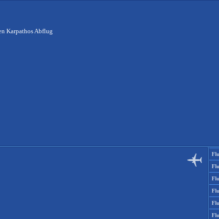
en Karpathos Abflug
Fl
Fl
Flu
Flu
Fl
Fl