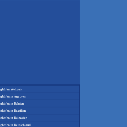
ughäfen Weltweit
ughäfen in Ägypten
ghäfen in Belgien
ghäfen in Brasilien
ughäfen in Bulgarien
ughäfen in Deutschland