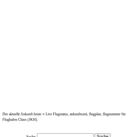
Der aktuelle Ankunft heute ⭐ Live Flugstatus, ankunftszeit, flugplan, flugnummer für
Flughafen Chios (JKH).
Suche: