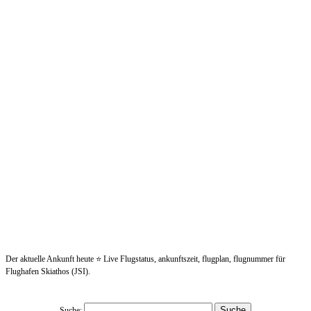
Der aktuelle Ankunft heute ⭐ Live Flugstatus, ankunftszeit, flugplan, flugnummer für
Flughafen Skiathos (JSI).
Suche: