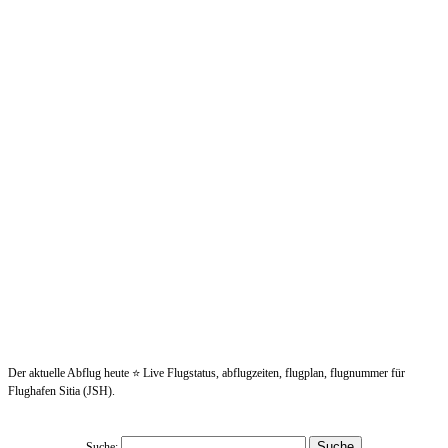
Der aktuelle Abflug heute ⭐ Live Flugstatus, abflugzeiten, flugplan, flugnummer für
Flughafen Sitia (JSH).
Suche: