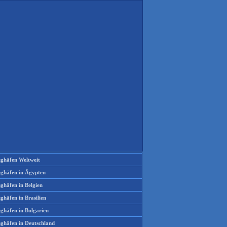
ughäfen Weltweit
ughäfen in Ägypten
ghäfen in Belgien
ghäfen in Brasilien
ughäfen in Bulgarien
ughäfen in Deutschland