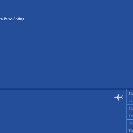
en Paros Abflug
Fl
Fl
Flu
Flu
Fl
Fl