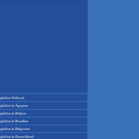
ughäfen Weltweit
ughäfen in Ägypten
ghäfen in Belgien
ghäfen in Brasilien
ughäfen in Bulgarien
ughäfen in Deutschland