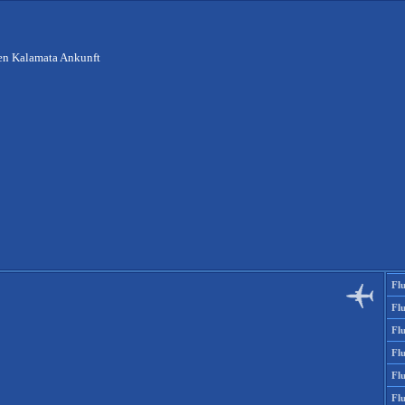
en Kalamata Ankunft
Fl
Fl
Flu
Flu
Fl
Fl