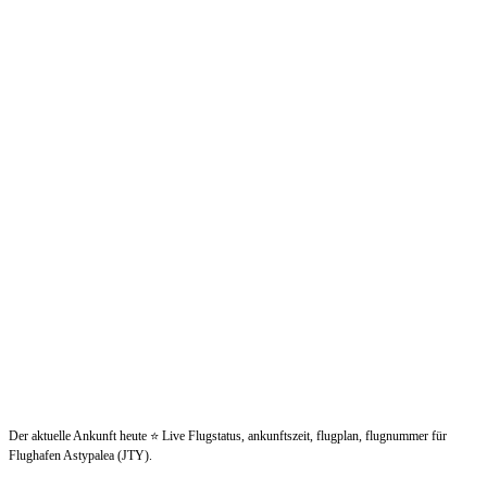
Der aktuelle Ankunft heute ⭐ Live Flugstatus, ankunftszeit, flugplan, flugnummer für
Flughafen Astypalea (JTY).